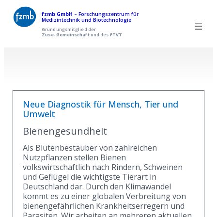
Zum
fzmb GmbH
– Forschungszentrum für
Medizintechnik und Biotechnologie
Inhalt
Gründungsmitglied der
Zuse-Gemeinschaft
und des
FTVT
springen
Neue Diagnostik für Mensch, Tier und
Umwelt
Bienengesundheit
Als Blütenbestäuber von zahlreichen
Nutzpflanzen stellen Bienen
volkswirtschaftlich nach Rindern, Schweinen
und Geflügel die wichtigste Tierart in
Deutschland dar. Durch den Klimawandel
kommt es zu einer globalen Verbreitung von
bienengefährlichen Krankheitserregern und
Parasiten. Wir arbeiten an mehreren aktuellen