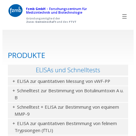
Zum
fzmb GmbH
– Forschungszentrum für
Medizintechnik und Biotechnologie
Inhalt
Gründungsmitglied der
Zuse-Gemeinschaft
und des
FTVT
springen
PRODUKTE
ELISAs und Schnelltests
ELISA zur quantitativen Messung von vWF-PP
Schnelltest zur Bestimmung von Botulinumtoxin A u.
B
Schnelltest + ELISA zur Bestimmung von equinem
MMP-9
ELISA zur quantitativen Bestimmung von felinem
Trypsiongen (fTLI)