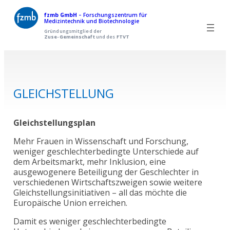
Zum
fzmb GmbH
– Forschungszentrum für
Medizintechnik und Biotechnologie
Inhalt
Gründungsmitglied der
Zuse-Gemeinschaft
und des
FTVT
springen
GLEICHSTELLUNG
Gleichstellungsplan
Mehr Frauen in Wissenschaft und Forschung,
weniger geschlechterbedingte Unterschiede auf
dem Arbeitsmarkt, mehr Inklusion, eine
ausgewogenere Beteiligung der Geschlechter in
verschiedenen Wirtschaftszweigen sowie weitere
Gleichstellungsinitiativen – all das möchte die
Europäische Union erreichen.
Damit es weniger geschlechterbedingte