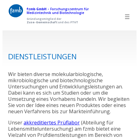
Zum
fzmb GmbH
– Forschungszentrum für
Medizintechnik und Biotechnologie
Inhalt
Gründungsmitglied der
Zuse-Gemeinschaft
und des
FTVT
springen
DIENSTLEISTUNGEN
Wir bieten diverse molekularbiologische,
mikrobiologische und biotechnologische
Untersuchungen und Entwicklungsleistungen an.
Dabei kann es sich um Studien oder um die
Umsetzung eines Vorhabens handeln. Wir begleiten
Sie von der Idee eines neuen Produktes oder eines
neuen Verfahrens bis zur Markteinführung.
Unser
akkreditiertes Prüflabor
(Abteilung für
Lebensmitteluntersuchung) am fzmb bietet eine
Vielzahl von Prüfdienstleistungen im Bereich von