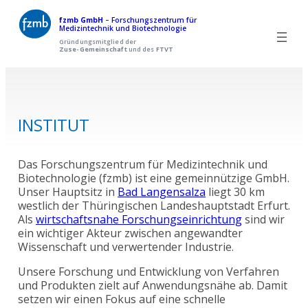
Zum
fzmb GmbH
– Forschungszentrum für
Medizintechnik und Biotechnologie
Inhalt
Gründungsmitglied der
Zuse-Gemeinschaft
und des
FTVT
springen
INSTITUT
Das Forschungszentrum für Medizintechnik und
Biotechnologie (fzmb) ist eine gemeinnützige GmbH.
Unser Hauptsitz in
Bad Langensalza
liegt 30 km
westlich der Thüringischen Landeshauptstadt Erfurt.
Als
wirtschaftsnahe Forschungseinrichtung
sind wir
ein wichtiger Akteur zwischen angewandter
Wissenschaft und verwertender Industrie.
Unsere Forschung und Entwicklung von Verfahren
und Produkten zielt auf Anwendungsnähe ab. Damit
setzen wir einen Fokus auf eine schnelle